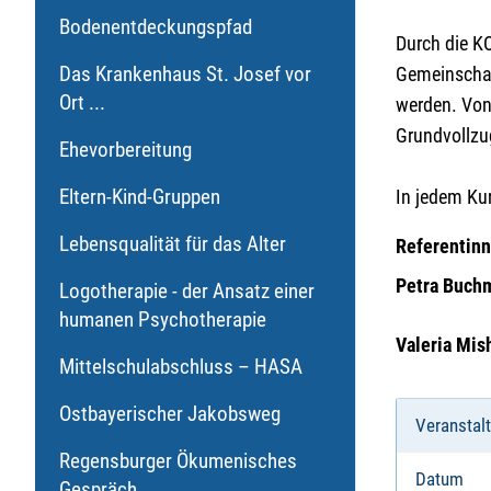
Bodenentdeckungspfad
Durch die K
Das Krankenhaus St. Josef vor
Gemeinschaf
Ort ...
werden. Von 
Grundvollzug
Ehevorbereitung
Eltern-Kind-Gruppen
In jedem Ku
Lebensqualität für das Alter
Referentinn
Petra Buch
Logotherapie - der Ansatz einer
humanen Psychotherapie
Valeria Mis
Mittelschulabschluss – HASA
Ostbayerischer Jakobsweg
Veranstal
Regensburger Ökumenisches
Datum
Gespräch