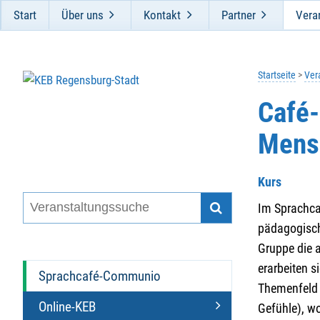
Start
Über uns
Kontakt
Partner
Vera
Startseite
Ver
Café-
Mens
Kurs
Im Sprachcaf
pädagogisch
Gruppe die 
erarbeiten 
Sprachcafé-Communio
Themenfeld 
Online-KEB
Gefühle), w