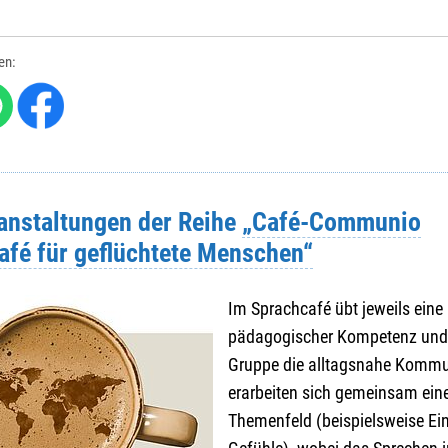
len:
ranstaltungen der Reihe
„Café-Communio
afé für geflüchtete Menschen“
Im Sprachcafé übt jeweils eine
pädagogischer Kompetenz und 
Gruppe die alltagsnahe Kommu
erarbeiten sich gemeinsam ei
Themenfeld (beispielsweise Ei