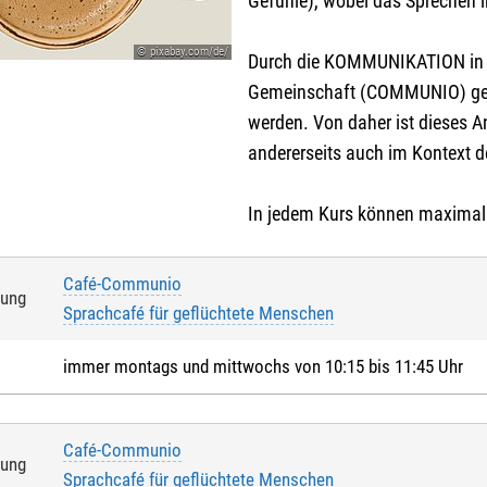
Gefühle), wobei das Sprechen 
© pixabay.com/de/
Durch die KOMMUNIKATION in d
Gemeinschaft (COMMUNIO) gef
werden. Von daher ist dieses A
andererseits auch im Kontext d
In jedem Kurs können maximal
Café-Communio
tung
Sprachcafé für geflüchtete Menschen
immer montags und mittwochs von 10:15 bis 11:45 Uhr
Café-Communio
tung
Sprachcafé für geflüchtete Menschen