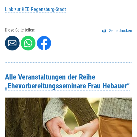
Link zur KEB Regensburg-Stadt
E-Mail
*
:
Diese Seite teilen:
Seite drucken
Vorname
*
:
Nachname
*
:
Alle Veranstaltungen der Reihe
Strasse / Hausnr.
*
:
„Ehevorbereitungsseminare Frau Hebauer“
PLZ
*
:
Ort
*
: