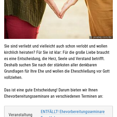
Telefonnr.
*
:
Weitere Angaben, die Sie der KEB mitteilen möchten:
© pixabay.com/de/
Beachten Sie hierzu evtl. das Feld
ANMELDUNG
in der
Veranstaltungsbeschreibung oben.
Sie sind verliebt und vielleicht auch schon verlobt und wollen
kirchlich heiraten? Für Sie ist klar: Für die große Liebe braucht
es eine Entscheidung, die Herz, Seele und Verstand betrifft.
Deshalb suchen Sie nach der stärksten aller denkbaren
Grundlagen für Ihre Ehe und wollen die Eheschließung vor Gott
Weitere Personen (ab 15 Jahren)
vollziehen.
für die weiteren Personen übernimmt der Anmelder die
Kosten
Das ist eine gute Entscheidung! Darum bieten wir Ihnen
Ehevorbereitungsseminare an verschiedenen Terminen an:
Ich melde weitere Personen an (ab 15 Jahren)
ENTFÄLLT! Ehevorbereitungsseminare
Veranstaltung
Bei Veranstaltungen mit Kindern: