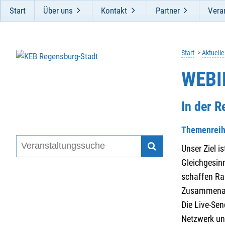
Start
Über uns
Kontakt
Partner
Vera
Start
Aktuell
WEBI
In der 
Themenrei
Unser Ziel i
Gleichgesin
schaffen Ra
Zusammenarb
Die Live-Sen
Netzwerk un