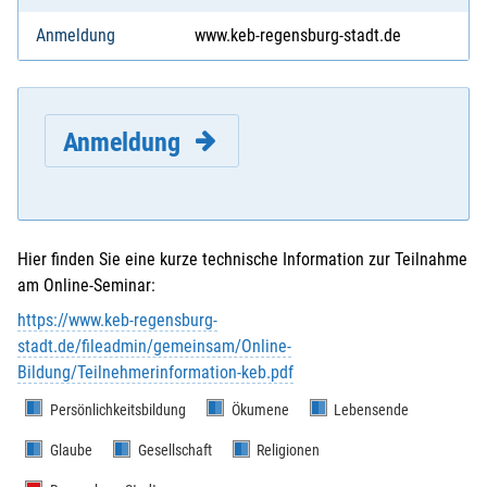
Anmeldung
www.keb-regensburg-stadt.de
Anmeldung
Hier finden Sie eine kurze technische Information zur Teilnahme
am Online-Seminar:
E-Mail
*
:
https://www.keb-regensburg-
stadt.de/fileadmin/gemeinsam/Online-
Bildung/Teilnehmerinformation-keb.pdf
Vorname
*
:
Persönlichkeitsbildung
Ökumene
Lebensende
Glaube
Gesellschaft
Religionen
Nachname
*
: