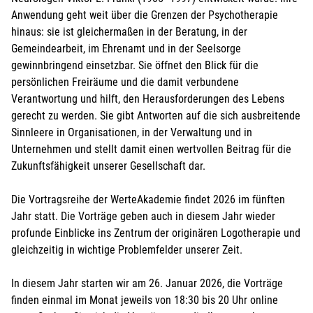
Anwendung geht weit über die Grenzen der Psycho­therapie
hinaus: sie ist gleichermaßen in der Beratung, in der
Gemeindearbeit, im Ehrenamt und in der Seelsorge
Ich akzeptiere die
Nutzungsbedingungen (AGB)
. Die
gewinnbringend einsetzbar. Sie öffnet den Blick für die
Widerrufsbelehrung
habe ich zur Kenntnis genommen
persönlichen Freiräume und die damit verbundene
und ich bestätige, dass ich das 16. Lebensjahr
Verantwortung und hilft, den Herausforderungen des Lebens
vollendet habe.*
gerecht zu werden. Sie gibt Antworten auf die sich ausbreitende
Bei Feldern mit * handelt es sich um Pflichtfelder.
Sinnleere in Organisationen, in der Verwaltung und in
Unternehmen und stellt damit einen wertvollen Beitrag für die
Zukunftsfähigkeit unserer Gesellschaft dar.
Die Vortragsreihe der WerteAkademie findet 2026 im fünften
Jahr statt. Die Vorträge geben auch in diesem Jahr wieder
profunde Einblicke ins Zentrum der originären Logotherapie und
gleichzeitig in wichtige Problemfelder unserer Zeit.
In diesem Jahr starten wir am 26. Januar 2026, die Vorträge
finden einmal im Monat jeweils von 18:30 bis 20 Uhr online