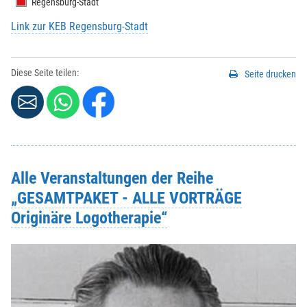
Regensburg-Stadt
Link zur KEB Regensburg-Stadt
Strasse / Hausnr.
*
:
Diese Seite teilen:
Seite drucken
PLZ
*
:
Ort
*
:
Alle Veranstaltungen der Reihe
„GESAMTPAKET - ALLE VORTRÄGE
Telefonnr.
*
:
Originäre Logotherapie“
Weitere Angaben, die Sie der KEB mitteilen möchten:
Beachten Sie hierzu evtl. das Feld
ANMELDUNG
in der
Veranstaltungsbeschreibung oben.