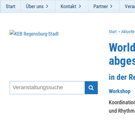
Start
Über uns
Kontakt
Partner
Vera
Start
Aktuell
Worl
abges
in der R
Workshop
Koordinatio
und Rhythm