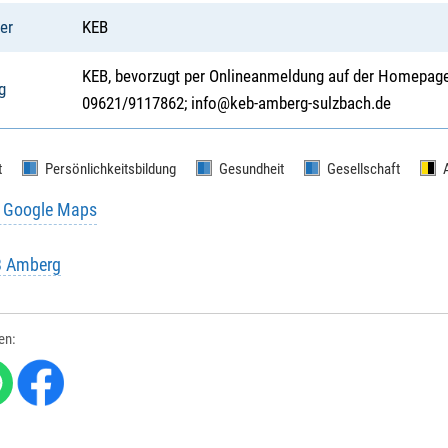
er
KEB
KEB, bevorzugt per Onlineanmeldung auf der Homepage m
g
09621/9117862; info@keb-amberg-sulzbach.de
t
Persönlichkeitsbildung
Gesundheit
Gesellschaft
u Google Maps
B Amberg
len: