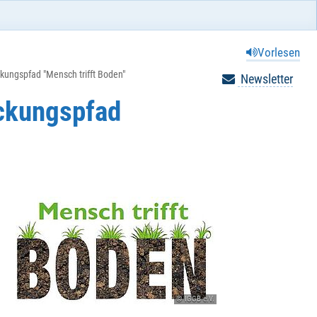
Vorlesen
ungspfad "Mensch trifft Boden"
Newsletter
ckungspfad
© IGGB e.V.