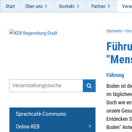
Start
Über uns
Kontakt
Partner
Vera
Startseite
Ver
Führ
"Mens
Führung
Boden ist di
im tägliche
Doch wie ent
unsere Gesu
Sprachcafé-Communio
Entdecken S
Online-KEB
Boden" Antw