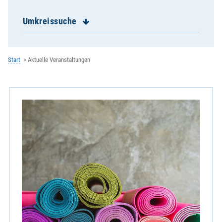
St. Franziskus Burgweinting
St. Georg Schwabelweis
Umkreissuche
St. Josef Reinhausen
St. Josef Ziegetsdorf
St. Konrad
Start
Aktuelle Veranstaltungen
St. Magn Stadtamhof
St. Michael Keilberg
St. Nikolaus Winzer
St. Paul Königswiesen
St. Wolfgang
Zentrale Veranstaltung
Kath. Erziehergemeinschaft
Kath. Hochschulgemeinde