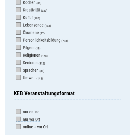
Kochen
(86)
Kreativität
(320)
Kultur
(784)
Lebensende
(148)
Ökumene
(27)
Persönlichkeitsbildung
(793)
Pilgern
(19)
Religionen
(158)
Senioren
(412)
Sprachen
(89)
Umwelt
(144)
KEB Veranstaltungsformat
nur online
nur vor Ort
online + vor Ort