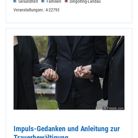
Gesundheit
Familien
Dingolfing-Landau
Veranstaltungsnr.: 4-22793
© Freepik.com
Impuls-Gedanken und Anleitung zur
Trauerbewältigung