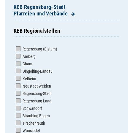
KEB Regensburg-Stadt
Pfarreien und Verbände
KEB Regionalstellen
Dompfarrei St. Ulrich
Herz Jesu
Regensburg (Bistum)
Herz Marien
Amberg
Hl. Dreifaltigkeit Steinweg
Cham
Hl. Geist
Dingolfing-Landau
Mariä Himmelfahrt Sallern
Kelheim
St. Albertus Magnus
Neustadt-Weiden
St. Andreas
Regensburg-Stadt
St. Anton
Regensburg-Land
St. Bonifaz/St. Georg
Schwandorf
St. Cäcilia
Straubing-Bogen
St. Coloman Harting
Tirschenreuth
St. Emmeram
Wunsiedel