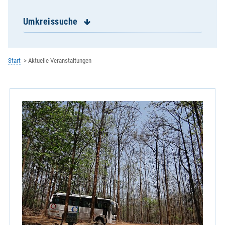
St. Franziskus Burgweinting
St. Georg Schwabelweis
Umkreissuche
St. Josef Reinhausen
St. Josef Ziegetsdorf
St. Konrad
Start
Aktuelle Veranstaltungen
St. Magn Stadtamhof
St. Michael Keilberg
St. Nikolaus Winzer
St. Paul Königswiesen
St. Wolfgang
Zentrale Veranstaltung
Kath. Erziehergemeinschaft
Kath. Hochschulgemeinde