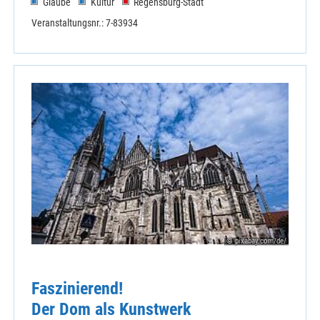
Glaube
Kultur
Regensburg-Stadt
Veranstaltungsnr.: 7-83934
© pixabay.com/de/
Faszinierend!
Der Dom als Kunstwerk