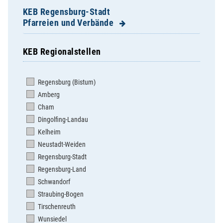
KEB Regensburg-Stadt
Pfarreien und Verbände
KEB Regionalstellen
Dompfarrei St. Ulrich
Herz Jesu
Regensburg (Bistum)
Herz Marien
Amberg
Hl. Dreifaltigkeit Steinweg
Cham
Hl. Geist
Dingolfing-Landau
Mariä Himmelfahrt Sallern
Kelheim
St. Albertus Magnus
Neustadt-Weiden
St. Andreas
Regensburg-Stadt
St. Anton
Regensburg-Land
St. Bonifaz/St. Georg
Schwandorf
St. Cäcilia
Straubing-Bogen
St. Coloman Harting
Tirschenreuth
St. Emmeram
Wunsiedel