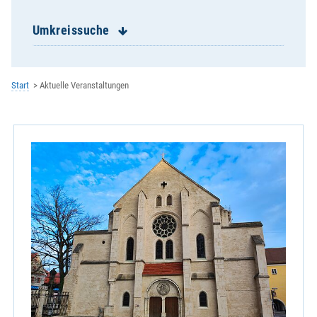
St. Franziskus Burgweinting
St. Georg Schwabelweis
Umkreissuche
St. Josef Reinhausen
St. Josef Ziegetsdorf
St. Konrad
Start
Aktuelle Veranstaltungen
St. Magn Stadtamhof
St. Michael Keilberg
St. Nikolaus Winzer
St. Paul Königswiesen
St. Wolfgang
Zentrale Veranstaltung
Kath. Erziehergemeinschaft
Kath. Hochschulgemeinde