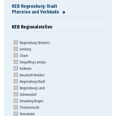
KEB Regensburg-Stadt
Pfarreien und Verbände
KEB Regionalstellen
Dompfarrei St. Ulrich
Herz Jesu
Regensburg (Bistum)
Herz Marien
Amberg
Hl. Dreifaltigkeit Steinweg
Cham
Hl. Geist
Dingolfing-Landau
Mariä Himmelfahrt Sallern
Kelheim
St. Albertus Magnus
Neustadt-Weiden
St. Andreas
Regensburg-Stadt
St. Anton
Regensburg-Land
St. Bonifaz/St. Georg
Schwandorf
St. Cäcilia
Straubing-Bogen
St. Coloman Harting
Tirschenreuth
St. Emmeram
Wunsiedel