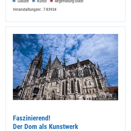
Glaube
Kultur
Regensburg-Stadt
Veranstaltungsnr.: 7-83934
© pixabay.com/de/
Faszinierend!
Der Dom als Kunstwerk