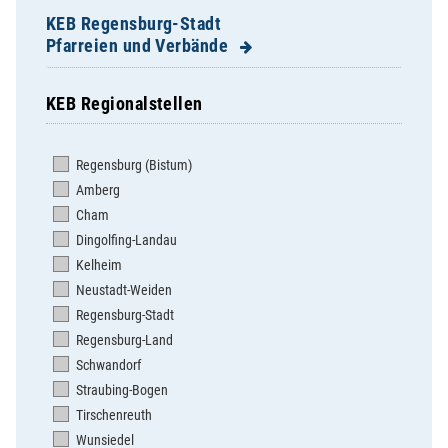
KEB Regensburg-Stadt
Pfarreien und Verbände
KEB Regionalstellen
Dompfarrei St. Ulrich
Herz Jesu
Regensburg (Bistum)
Herz Marien
Amberg
Hl. Dreifaltigkeit Steinweg
Cham
Hl. Geist
Dingolfing-Landau
Mariä Himmelfahrt Sallern
Kelheim
St. Albertus Magnus
Neustadt-Weiden
St. Andreas
Regensburg-Stadt
St. Anton
Regensburg-Land
St. Bonifaz/St. Georg
Schwandorf
St. Cäcilia
Straubing-Bogen
St. Coloman Harting
Tirschenreuth
St. Emmeram
Wunsiedel