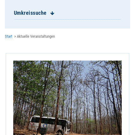
St. Franziskus Burgweinting
St. Georg Schwabelweis
Umkreissuche
St. Josef Reinhausen
St. Josef Ziegetsdorf
St. Konrad
Start
Aktuelle Veranstaltungen
St. Magn Stadtamhof
St. Michael Keilberg
St. Nikolaus Winzer
St. Paul Königswiesen
St. Wolfgang
Zentrale Veranstaltung
Kath. Erziehergemeinschaft
Kath. Hochschulgemeinde