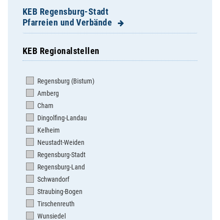
KEB Regensburg-Stadt
Pfarreien und Verbände
KEB Regionalstellen
Dompfarrei St. Ulrich
Herz Jesu
Regensburg (Bistum)
Herz Marien
Amberg
Hl. Dreifaltigkeit Steinweg
Cham
Hl. Geist
Dingolfing-Landau
Mariä Himmelfahrt Sallern
Kelheim
St. Albertus Magnus
Neustadt-Weiden
St. Andreas
Regensburg-Stadt
St. Anton
Regensburg-Land
St. Bonifaz/St. Georg
Schwandorf
St. Cäcilia
Straubing-Bogen
St. Coloman Harting
Tirschenreuth
St. Emmeram
Wunsiedel