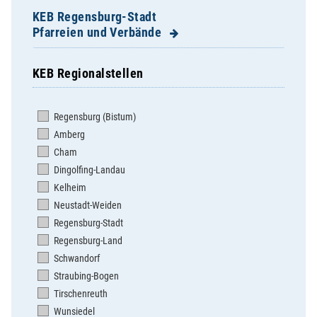
KEB Regensburg-Stadt
Pfarreien und Verbände
KEB Regionalstellen
Dompfarrei St. Ulrich
Herz Jesu
Regensburg (Bistum)
Herz Marien
Amberg
Hl. Dreifaltigkeit Steinweg
Cham
Hl. Geist
Dingolfing-Landau
Mariä Himmelfahrt Sallern
Kelheim
St. Albertus Magnus
Neustadt-Weiden
St. Andreas
Regensburg-Stadt
St. Anton
Regensburg-Land
St. Bonifaz/St. Georg
Schwandorf
St. Cäcilia
Straubing-Bogen
St. Coloman Harting
Tirschenreuth
St. Emmeram
Wunsiedel