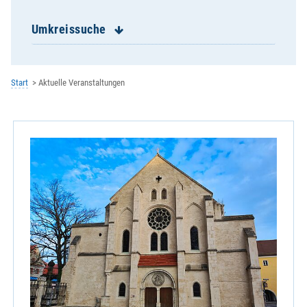
St. Franziskus Burgweinting
St. Georg Schwabelweis
Umkreissuche
St. Josef Reinhausen
St. Josef Ziegetsdorf
St. Konrad
Start
Aktuelle Veranstaltungen
St. Magn Stadtamhof
St. Michael Keilberg
St. Nikolaus Winzer
St. Paul Königswiesen
St. Wolfgang
Zentrale Veranstaltung
Kath. Erziehergemeinschaft
Kath. Hochschulgemeinde