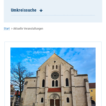
St. Franziskus Burgweinting
St. Georg Schwabelweis
Umkreissuche
St. Josef Reinhausen
St. Josef Ziegetsdorf
St. Konrad
Start
Aktuelle Veranstaltungen
St. Magn Stadtamhof
St. Michael Keilberg
St. Nikolaus Winzer
St. Paul Königswiesen
St. Wolfgang
Zentrale Veranstaltung
Kath. Erziehergemeinschaft
Kath. Hochschulgemeinde