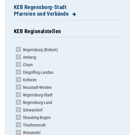
KEB Regensburg-Stadt
Pfarreien und Verbände
KEB Regionalstellen
Dompfarrei St. Ulrich
Herz Jesu
Regensburg (Bistum)
Herz Marien
Amberg
Hl. Dreifaltigkeit Steinweg
Cham
Hl. Geist
Dingolfing-Landau
Mariä Himmelfahrt Sallern
Kelheim
St. Albertus Magnus
Neustadt-Weiden
St. Andreas
Regensburg-Stadt
St. Anton
Regensburg-Land
St. Bonifaz/St. Georg
Schwandorf
St. Cäcilia
Straubing-Bogen
St. Coloman Harting
Tirschenreuth
St. Emmeram
Wunsiedel