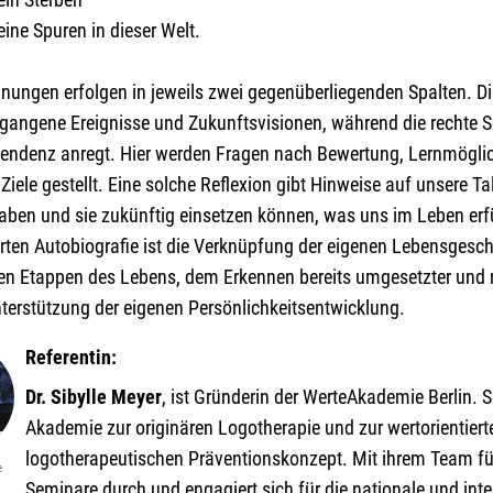
eine Spuren in dieser Welt.
nungen erfolgen in jeweils zwei gegenüberliegenden Spalten. Die
gangene Ereignisse und Zukunftsvisionen, während die rechte Se
zendenz anregt. Hier werden Fragen nach Bewertung, Lernmöglic
Ziele gestellt. Eine solche Reflexion gibt Hinweise auf unsere Tal
haben und sie zukünftig einsetzen können, was uns im Leben erf
rten Autobiografie ist die Verknüpfung der eigenen Lebensgesch
en Etappen des Lebens, dem Erkennen bereits umgesetzter und n
terstützung der eigenen Persönlichkeitsentwicklung.
Referentin:
Dr. Sibylle Meyer
, ist Gründerin der WerteAkademie Berlin. S
Akademie zur originären Logotherapie und zur wertorientier
logotherapeutischen Präventionskonzept. Mit ihrem Team füh
e
Seminare durch und engagiert sich für die nationale und int