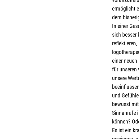
ermöglicht e
dem bisheri
In einer Ges
sich besser
reflektieren
logotherape
einer neuen 
für unseren 
unsere Wert
beeinflussen
und Gefühle
bewusst mit
Sinnanrufe 
können? Ode
Es ist ein k
gewinnen, un