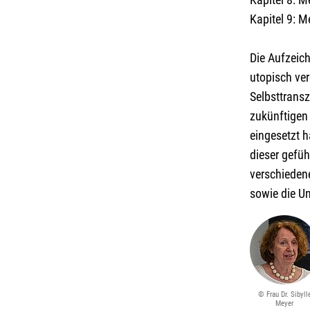
Kapitel 9: M
Die Aufzeich
utopisch ver
Selbsttrans
zukünftigen 
eingesetzt 
dieser gefüh
verschieden
sowie die Un
© Frau Dr. Sibyll
Meyer