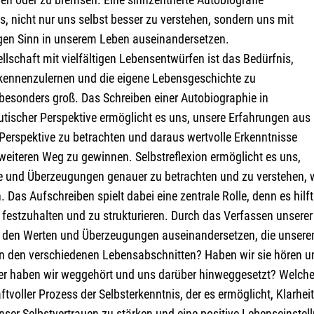
s, nicht nur uns selbst besser zu verstehen, sondern uns mit
gen Sinn in unserem Leben auseinandersetzen.
ellschaft mit vielfältigen Lebensentwürfen ist das Bedürfnis,
 kennenzulernen und die eigene Lebensgeschichte zu
, besonders groß. Das Schreiben einer Autobiographie in
utischer Perspektive ermöglicht es uns, unsere Erfahrungen aus
Perspektive zu betrachten und daraus wertvolle Erkenntnisse
weiteren Weg zu gewinnen. Selbstreflexion ermöglicht es uns,
e und Überzeugungen genauer zu betrachten und zu verstehen, 
. Das Aufschreiben spielt dabei eine zentrale Rolle, denn es hi
 festzuhalten und zu strukturieren. Durch das Verfassen unsere
 den Werten und Überzeugungen auseinandersetzen, die unsere
in den verschiedenen Lebensabschnitten? Haben wir sie hören u
r haben wir weggehört und uns darüber hinweggesetzt? Welche 
raftvoller Prozess der Selbsterkenntnis, der es ermöglicht, Klarhei
ser Selbstvertrauen zu stärken und eine positive Lebenseinstel